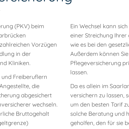
herung (PKV) beim
Ein Wechsel kann sich 
arbrücken
einer Streichung Ihre
n zahlreichen Vorzügen
wie es bei den gesetzl
dlung in der
Außerdem können Sie s
nd Kliniken.
Pflegeversicherung pr
lassen.
 und Freiberuflern
ngestellte, die
Da es allein im Saarla
icherung abgesichert
versichern zu lassen, 
versicherer wechseln.
um den besten Tarif zu
rliche Bruttogehalt
solche Beratung und h
geltgrenze)
geholfen, den für sie 