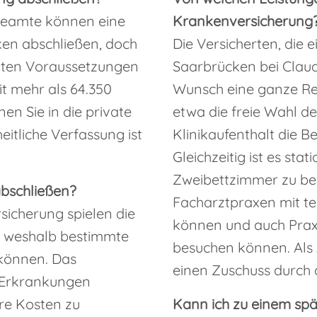
 Beamte können eine
Krankenversicherung
ken abschließen, doch
Die Versicherten, die 
mmten Voraussetzungen
Saarbrücken bei Claud
t mehr als 64.350
Wunsch eine ganze Rei
en Sie in die private
etwa die freie Wahl d
itliche Verfassung ist
Klinikaufenthalt die 
Gleichzeitig ist es sta
Zweibettzimmer zu bez
bschließen?
Facharztpraxen mit te
sicherung spielen die
können und auch Prax
e, weshalb bestimmte
besuchen können. Als 
können. Das
einen Zuschuss durch 
n Erkrankungen
re Kosten zu
Kann ich zu einem spät