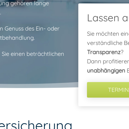
rung gehören lange
.
Lassen a
 Genuss des Ein- oder
Sie möchten ein
ztbehandlung.
verständliche B
Transparenz
?
 Sie einen beträchtlichen
Dann profitiere
unabhängigen
B
TERMIN
versicherung